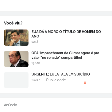
Você viu?
EUA DÁ A MORO O TÍTULO DE HOMEM DO
ANO
1.2.18
OPÁ! impeachment de Gilmar agora é pra
valer "no senado" compartilhe!
13.6.18
URGENTE; LULA FALA EM SUICÍDIO
Publicidade
3.10.17
Anúncio