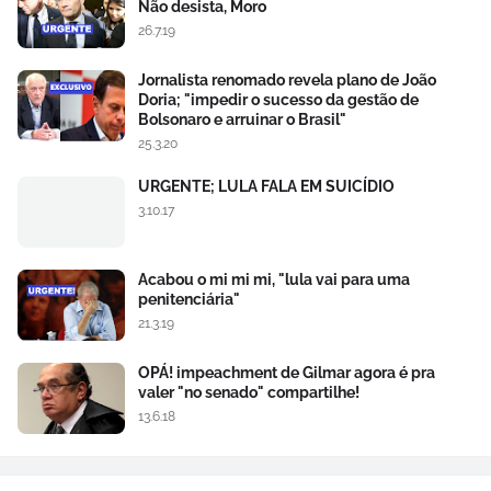
Não desista, Moro
26.7.19
Jornalista renomado revela plano de João
Doria; "impedir o sucesso da gestão de
Bolsonaro e arruinar o Brasil"
25.3.20
URGENTE; LULA FALA EM SUICÍDIO
3.10.17
Acabou o mi mi mi, "lula vai para uma
penitenciária"
21.3.19
OPÁ! impeachment de Gilmar agora é pra
valer "no senado" compartilhe!
13.6.18