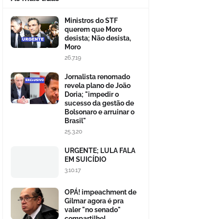
Ministros do STF
querem que Moro
desista; Não desista,
Moro
26.7.19
Jornalista renomado
revela plano de João
Doria; "impedir o
sucesso da gestão de
Bolsonaro e arruinar o
Brasil"
25.3.20
URGENTE; LULA FALA
EM SUICÍDIO
3.10.17
OPÁ! impeachment de
Gilmar agora é pra
valer "no senado"
compartilhe!