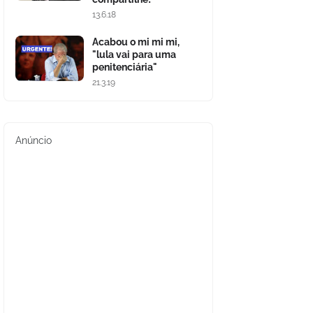
13.6.18
Acabou o mi mi mi,
"lula vai para uma
penitenciária"
21.3.19
Anúncio