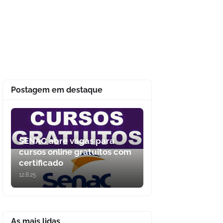
Postagem em destaque
SENAC abre vagas para
cursos online gratuitos com
certificado
12.8.25
As mais lidas