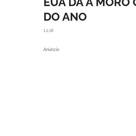
EUA DÁ A MORO 
DO ANO
1.2.18
Anúncio