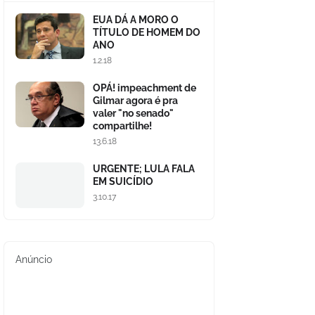
EUA DÁ A MORO O
TÍTULO DE HOMEM DO
ANO
1.2.18
OPÁ! impeachment de
Gilmar agora é pra
valer "no senado"
compartilhe!
13.6.18
URGENTE; LULA FALA
EM SUICÍDIO
3.10.17
Anúncio